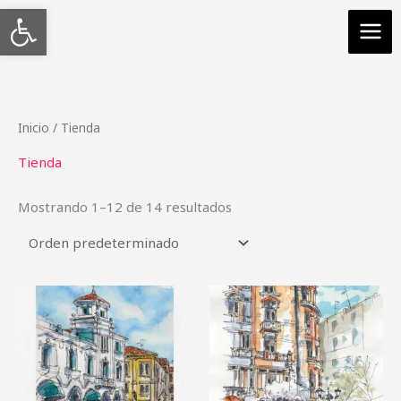
Abrir barra de herramientas
Ir
al
contenido
Inicio
/ Tienda
Tienda
Mostrando 1–12 de 14 resultados